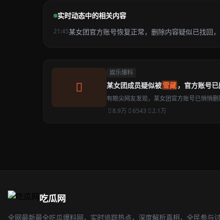
实时动态中的相关内容
21:45
某女团官方账号恢复正常，删除内容疑似已找回，
娱乐爆料
某女团成员疑似被
雪藏
，官方账号已
有眼尖网友发现，某女团官方账号已悄悄删
8.9万
6543
2.1万
吃瓜网
全网最新最全吃瓜爆料网，实时追踪热点，深度解析真相，全民参与