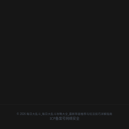
© 2026 每日大乱斗_每日大乱斗攻略大全_最新阵容推荐与玩法技巧详解指南
ICP备案号
网络安全