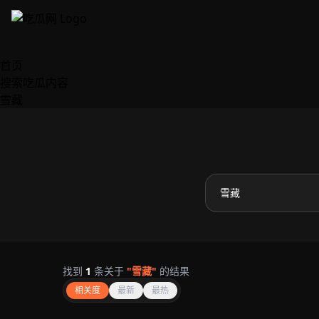
跳过导航
首页
搜索吃瓜内容
雪藏
找到
1
条关于
"雪藏"
的结果
相关度
最新
最热