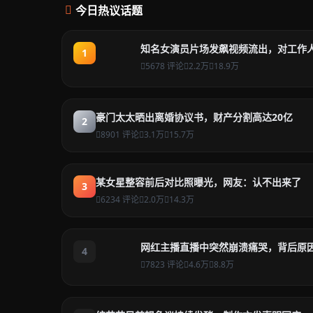
今日热议话题
知名女演员片场发飙视频流出，对工作
1
5678 评论
2.2万
18.9万
豪门太太晒出离婚协议书，财产分割高达20亿
2
8901 评论
3.1万
15.7万
某女星整容前后对比照曝光，网友：认不出来了
3
6234 评论
2.0万
14.3万
网红主播直播中突然崩溃痛哭，背后原
4
7823 评论
4.6万
8.8万