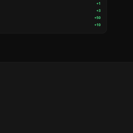
+1
+3
+50
+10