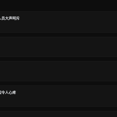
人员大声呵斥
因令人心疼