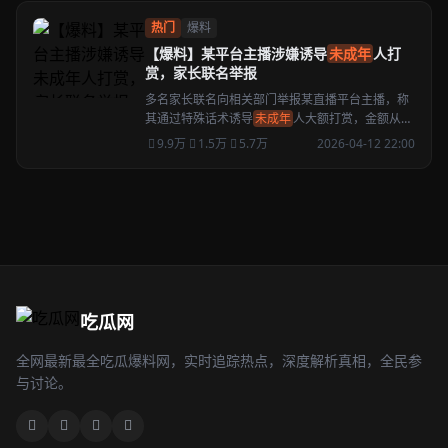
热门
爆料
【爆料】某平台主播涉嫌诱导
未成年
人打
赏，家长联名举报
多名家长联名向相关部门举报某直播平台主播，称
其通过特殊话术诱导
未成年
人大额打赏，金额从数
千到数万不等。
9.9万
1.5万
5.7万
2026-04-12 22:00
吃瓜网
全网最新最全吃瓜爆料网，实时追踪热点，深度解析真相，全民参
与讨论。