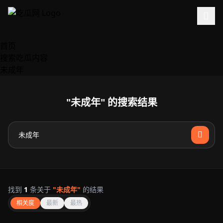
跳过导航
首页
搜索吃瓜内容
未成年
"未成年" 的搜索结果
找到
1
条关于
"未成年"
的结果
相关度
最新
最热