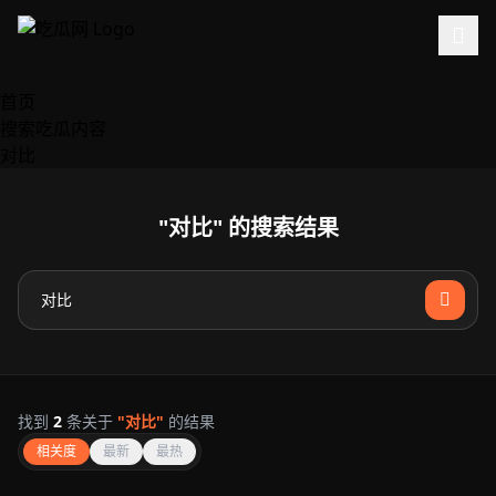
跳过导航
首页
搜索吃瓜内容
对比
"对比" 的搜索结果
找到
2
条关于
"对比"
的结果
相关度
最新
最热