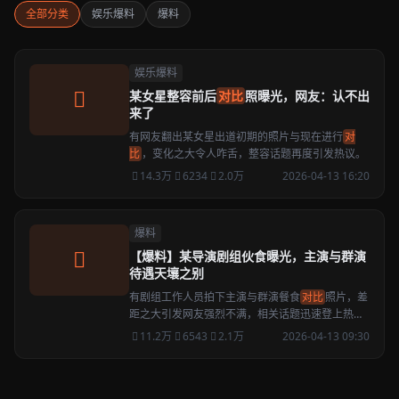
全部分类
娱乐爆料
爆料
娱乐爆料
某女星整容前后
对比
照曝光，网友：认不出
来了
有网友翻出某女星出道初期的照片与现在进行
对
比
，变化之大令人咋舌，整容话题再度引发热议。
14.3万
6234
2.0万
2026-04-13 16:20
爆料
【爆料】某导演剧组伙食曝光，主演与群演
待遇天壤之别
有剧组工作人员拍下主演与群演餐食
对比
照片，差
距之大引发网友强烈不满，相关话题迅速登上热
搜。
11.2万
6543
2.1万
2026-04-13 09:30