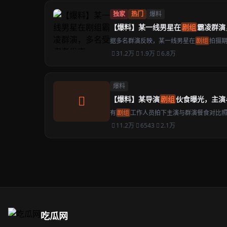
独家
热门
爆料
【爆料】某一线男星在
剧组
霸凌群演
据多名群演反映，某一线男星在
剧组
拍摄
31.2万
1.9万
6.8万
爆料
【爆料】某导演
剧组
伙食曝光，主演
有
剧组
工作人员拍下主演与群演餐食对比
11.2万
6543
2.1万
吃瓜网