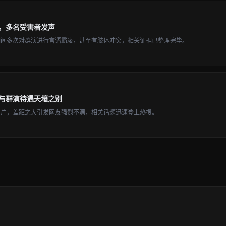
，多名受害者发声
期间多次对群演进行言语霸凌，甚至有肢体冲突，相关证据已整理完毕。
与群演待遇天壤之别
照片，差距之大引发网友强烈不满，相关话题迅速登上热搜。