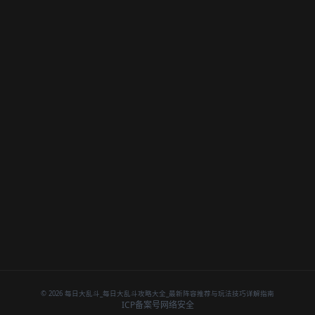
© 2026 每日大乱斗_每日大乱斗攻略大全_最新阵容推荐与玩法技巧详解指南
ICP备案号
网络安全