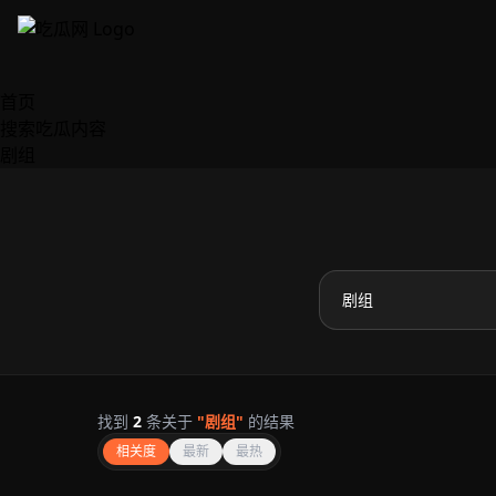
跳过导航
首页
搜索吃瓜内容
剧组
找到
2
条关于
"剧组"
的结果
相关度
最新
最热