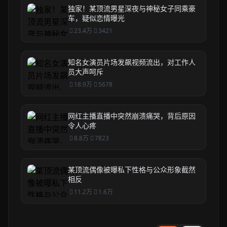
独家！某顶流男星深夜与神秘女子同乘豪
车，疑似恋情曝光
23.4万
3421
知名女演员片场发飙视频流出，对工作人
员大声呵斥
18.9万
5678
网红主播直播中突然崩溃痛哭，背后原因
令人心疼
8.8万
7823
某顶流偶像被曝私下性格与公众形象截然
相反
11.2万
1.6万