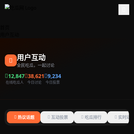
跳过导航
首页
用户互动
用户互动
全民吃瓜，一起讨论
12,847
38,621
9,234
在线吃瓜人
今日讨论
今日投票
热议话题
互动投票
吃瓜排行
实时动