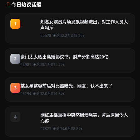
今日热议话题
知名女演员片场发飙视频流出，对工作人员大
1
声呵斥
5678 评论
2.2万
18.9万
豪门太太晒出离婚协议书，财产分割高达20亿
2
8901 评论
3.1万
15.7万
某女星整容前后对比照曝光，网友：认不出来了
3
6234 评论
2.0万
14.3万
网红主播直播中突然崩溃痛哭，背后原因令人
4
心疼
7823 评论
4.6万
8.8万