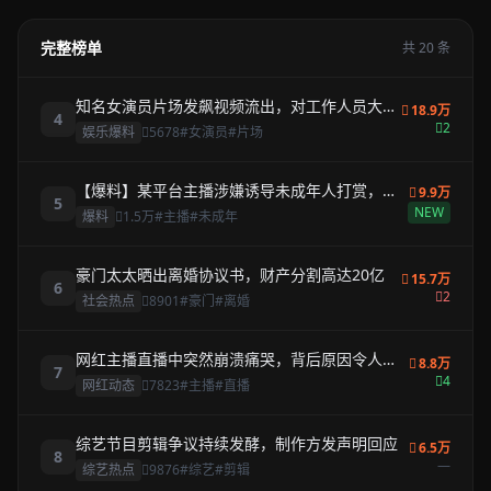
完整榜单
共 20 条
知名女演员片场发飙视频流出，对工作人员大声
18.9万
4
呵斥
2
娱乐爆料
5678
#女演员
#片场
【爆料】某平台主播涉嫌诱导未成年人打赏，家
9.9万
5
长联名举报
NEW
爆料
1.5万
#主播
#未成年
豪门太太晒出离婚协议书，财产分割高达20亿
15.7万
6
2
社会热点
8901
#豪门
#离婚
网红主播直播中突然崩溃痛哭，背后原因令人心
8.8万
7
疼
4
网红动态
7823
#主播
#直播
综艺节目剪辑争议持续发酵，制作方发声明回应
6.5万
8
—
综艺热点
9876
#综艺
#剪辑