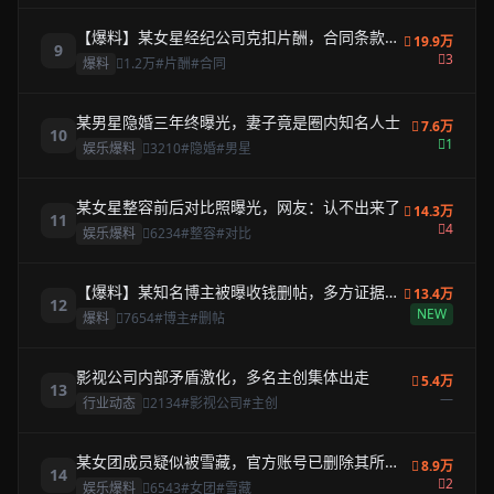
【爆料】某女星经纪公司克扣片酬，合同条款曝
19.9万
9
光
3
爆料
1.2万
#片酬
#合同
某男星隐婚三年终曝光，妻子竟是圈内知名人士
7.6万
10
1
娱乐爆料
3210
#隐婚
#男星
某女星整容前后对比照曝光，网友：认不出来了
14.3万
11
4
娱乐爆料
6234
#整容
#对比
【爆料】某知名博主被曝收钱删帖，多方证据指
13.4万
12
向同一人
NEW
爆料
7654
#博主
#删帖
影视公司内部矛盾激化，多名主创集体出走
5.4万
13
—
行业动态
2134
#影视公司
#主创
某女团成员疑似被雪藏，官方账号已删除其所有
8.9万
14
内容
2
娱乐爆料
6543
#女团
#雪藏