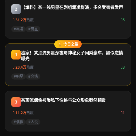
【爆料】某一线男星在剧组霸凌群演，多名受害者发声
2
31.2万
热度
5
#霸凌
#男星
🏆 今日之最
独家！某顶流男星深夜与神秘女子同乘豪车，疑似恋情
1
曝光
23.4万
热度
3
#明星
#恋情
某顶流偶像被曝私下性格与公众形象截然相反
3
11.2万
热度
1
#偶像
#人设