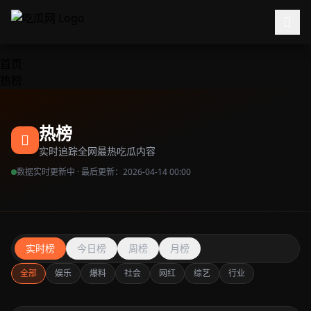
跳过导航
首页
热榜
热榜
实时追踪全网最热吃瓜内容
数据实时更新中 · 最后更新：2026-04-14 00:00
实时榜
今日榜
周榜
月榜
全部
娱乐
爆料
社会
网红
综艺
行业