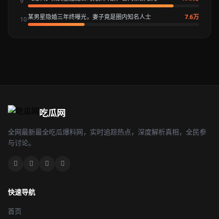
9
某男星隐婚三年终曝光，妻子竟是圈内知名人士
7.6万
10
吃瓜网
全网最新最全吃瓜爆料网，实时追踪热点，深度解析真相，全民参
与讨论。
快速导航
首页