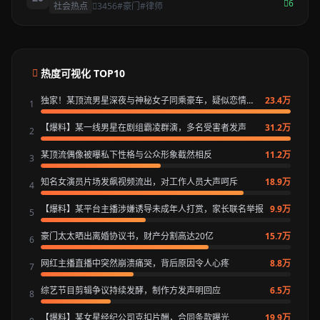
启动
6
社会热点
3456
#豪门
#律师
热度可视化 TOP10
独家！某顶流男星深夜与神秘女子同乘豪车，疑似恋情曝
23.4万
1
光
【爆料】某一线男星在剧组霸凌群演，多名受害者发声
31.2万
2
某顶流偶像被曝私下性格与公众形象截然相反
11.2万
3
知名女演员片场发飙视频流出，对工作人员大声呵斥
18.9万
4
【爆料】某平台主播涉嫌诱导未成年人打赏，家长联名举报
9.9万
5
豪门太太晒出离婚协议书，财产分割高达20亿
15.7万
6
网红主播直播中突然崩溃痛哭，背后原因令人心疼
8.8万
7
综艺节目剪辑争议持续发酵，制作方发声明回应
6.5万
8
【爆料】某女星经纪公司克扣片酬，合同条款曝光
19.9万