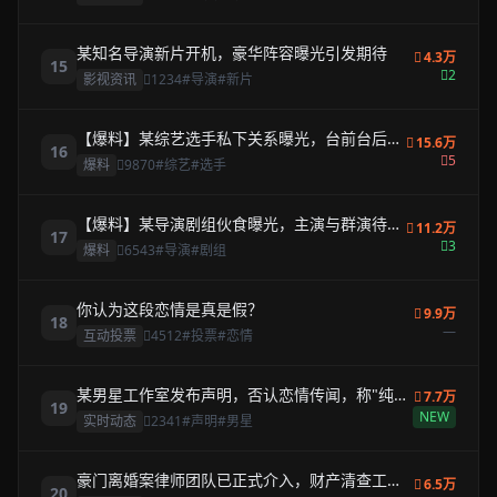
某知名导演新片开机，豪华阵容曝光引发期待
4.3万
15
2
影视资讯
1234
#导演
#新片
【爆料】某综艺选手私下关系曝光，台前台后判
15.6万
16
若两人
5
爆料
9870
#综艺
#选手
【爆料】某导演剧组伙食曝光，主演与群演待遇
11.2万
17
天壤之别
3
爆料
6543
#导演
#剧组
你认为这段恋情是真是假？
9.9万
18
—
互动投票
4512
#投票
#恋情
某男星工作室发布声明，否认恋情传闻，称"纯属
7.7万
19
子虚乌有"
NEW
实时动态
2341
#声明
#男星
豪门离婚案律师团队已正式介入，财产清查工作
6.5万
20